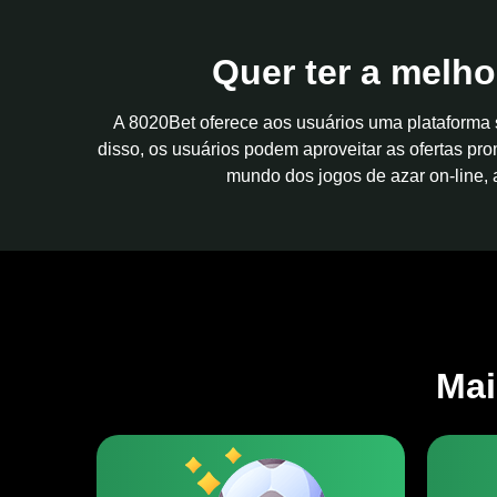
Quer ter a melho
A 8020Bet oferece aos usuários uma plataforma 
disso, os usuários podem aproveitar as ofertas p
mundo dos jogos de azar on-line, 
Mai