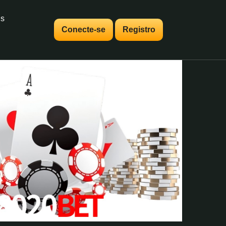
is
Conecte-se
Registro