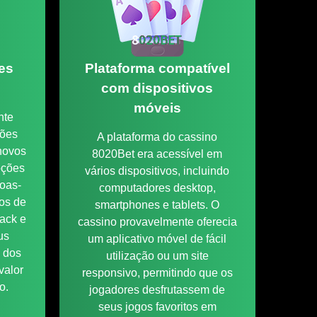
es
Plataforma compatível
com dispositivos
móveis
nte
ções
A plataforma do cassino
novos
8020Bet era acessível em
oções
vários dispositivos, incluindo
oas-
computadores desktop,
gos de
smartphones e tablets. O
back e
cassino provavelmente oferecia
us
um aplicativo móvel de fácil
 dos
utilização ou um site
valor
responsivo, permitindo que os
o.
jogadores desfrutassem de
seus jogos favoritos em