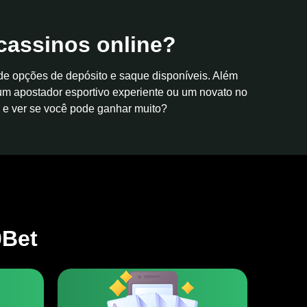
 cassinos online?
de opções de depósito e saque disponíveis. Além
um apostador esportivo experiente ou um novato no
r e ver se você pode ganhar muito?
0Bet