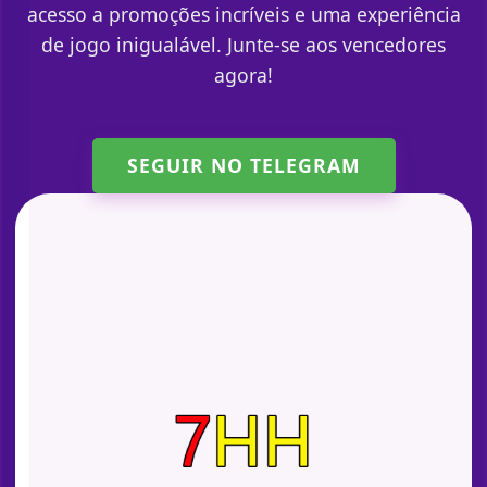
acesso a promoções incríveis e uma experiência
de jogo inigualável. Junte-se aos vencedores
agora!
SEGUIR NO TELEGRAM