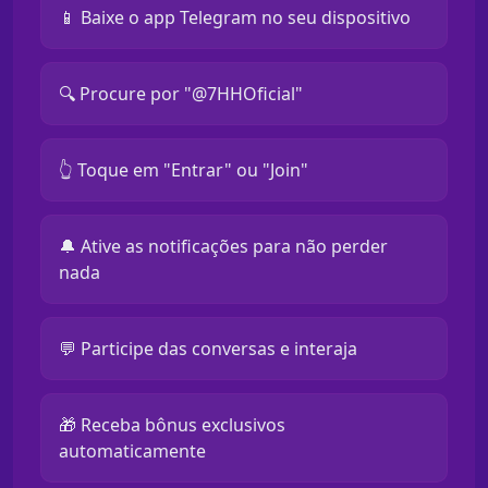
📱 Baixe o app Telegram no seu dispositivo
🔍 Procure por "@7HHOficial"
👆 Toque em "Entrar" ou "Join"
🔔 Ative as notificações para não perder
nada
💬 Participe das conversas e interaja
🎁 Receba bônus exclusivos
automaticamente