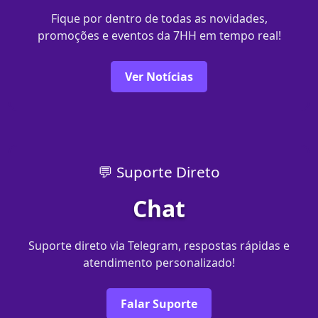
Fique por dentro de todas as novidades,
promoções e eventos da 7HH em tempo real!
Ver Notícias
💬 Suporte Direto
Chat
Suporte direto via Telegram, respostas rápidas e
atendimento personalizado!
Falar Suporte