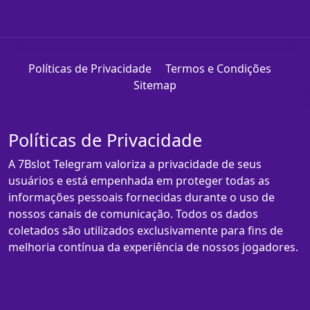
Políticas de Privacidade
Termos e Condições
Sitemap
Políticas de Privacidade
A 7Bslot Telegram valoriza a privacidade de seus
usuários e está empenhada em proteger todas as
informações pessoais fornecidas durante o uso de
nossos canais de comunicação. Todos os dados
coletados são utilizados exclusivamente para fins de
melhoria contínua da experiência de nossos jogadores.