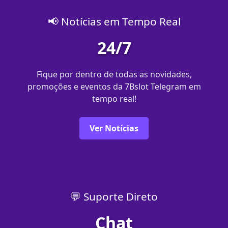
📢 Notícias em Tempo Real
24/7
Fique por dentro de todas as novidades,
promoções e eventos da 7Bslot Telegram em
tempo real!
Ver Notícias
💬 Suporte Direto
Chat