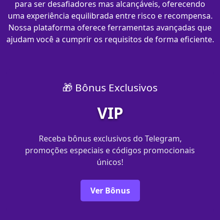
para ser desafiadores mas alcançáveis, oferecendo
uma experiência equilibrada entre risco e recompensa.
Nossa plataforma oferece ferramentas avançadas que
ajudam você a cumprir os requisitos de forma eficiente.
🎁 Bônus Exclusivos
VIP
Receba bônus exclusivos do Telegram,
promoções especiais e códigos promocionais
únicos!
Ver Bônus