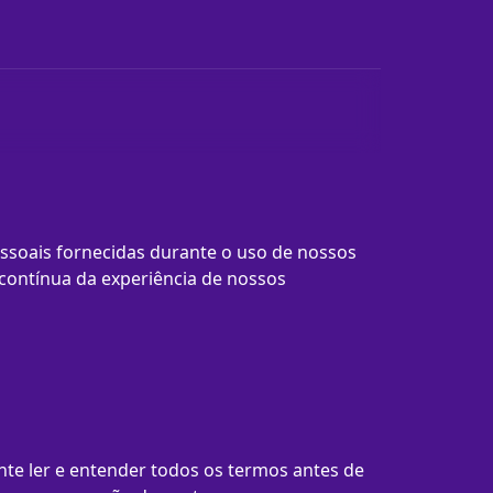
ssoais fornecidas durante o uso de nossos
 contínua da experiência de nossos
te ler e entender todos os termos antes de