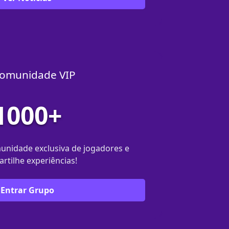
Comunidade VIP
1000+
unidade exclusiva de jogadores e
rtilhe experiências!
Entrar Grupo