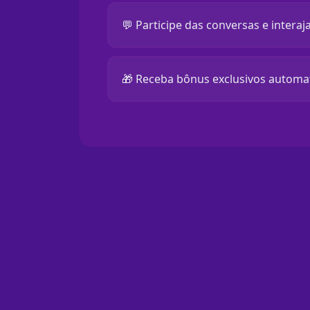
💬 Participe das conversas e interaj
🎁 Receba bônus exclusivos autom