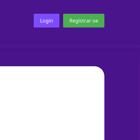
Login
Registrar-se