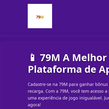
📱 79M A Melhor
Plataforma de A
Cadastre-se na 79M para ganhar bônus 
recarga. Com a 79M, você tem acesso a 
uma experiência de jogo inigualável. J
agora!