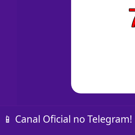
📱 Canal Oficial no Telegram!