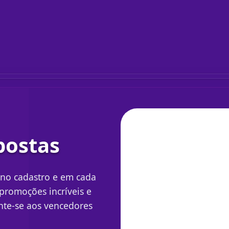
postas
no cadastro e em cada
promoções incríveis e
unte-se aos vencedores