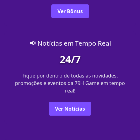
Ver Bônus
📢 Notícias em Tempo Real
24/7
Fique por dentro de todas as novidades,
promoções e eventos da 79H Game em tempo
real!
Ver Notícias