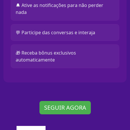
🔔 Ative as notificações para não perder
nada
💬 Participe das conversas e interaja
🎁 Receba bônus exclusivos
automaticamente
SEGUIR AGORA