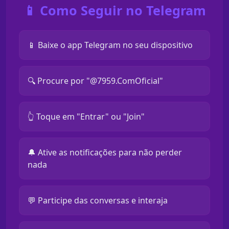
📱 Como Seguir no Telegram
📱 Baixe o app Telegram no seu dispositivo
🔍 Procure por "@7959.ComOficial"
👆 Toque em "Entrar" ou "Join"
🔔 Ative as notificações para não perder
nada
💬 Participe das conversas e interaja