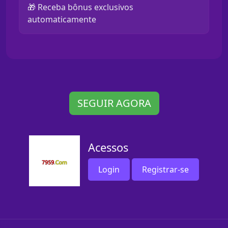
🎁 Receba bônus exclusivos
automaticamente
SEGUIR AGORA
Acessos
Login
Registrar-se