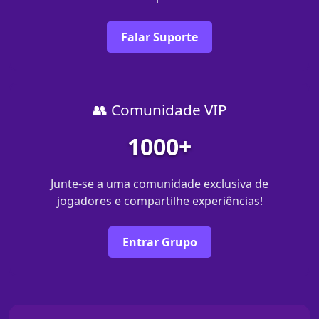
Falar Suporte
👥 Comunidade VIP
1000+
Junte-se a uma comunidade exclusiva de
jogadores e compartilhe experiências!
Entrar Grupo