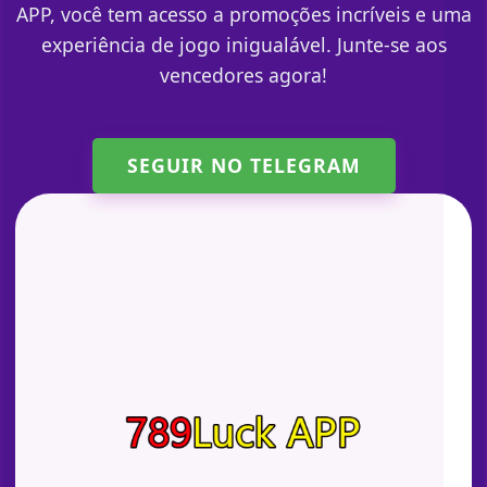
APP, você tem acesso a promoções incríveis e uma
experiência de jogo inigualável. Junte-se aos
vencedores agora!
SEGUIR NO TELEGRAM