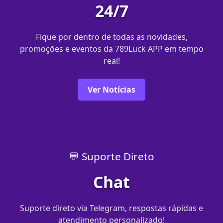
24/7
Fique por dentro de todas as novidades,
promoções e eventos da 789Luck APP em tempo
real!
Ver Notícias
💬 Suporte Direto
Chat
Suporte direto via Telegram, respostas rápidas e
atendimento personalizado!