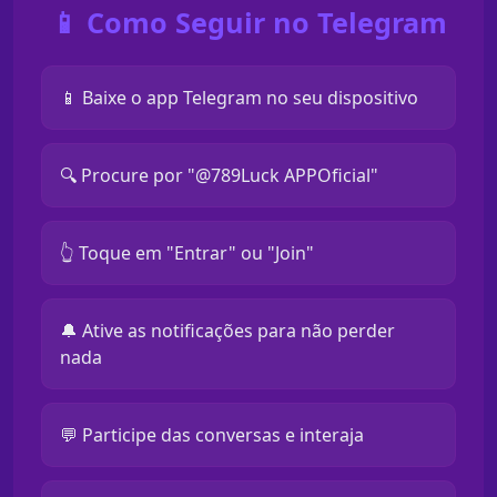
📱 Como Seguir no Telegram
📱 Baixe o app Telegram no seu dispositivo
🔍 Procure por "@789Luck APPOficial"
👆 Toque em "Entrar" ou "Join"
🔔 Ative as notificações para não perder
nada
💬 Participe das conversas e interaja