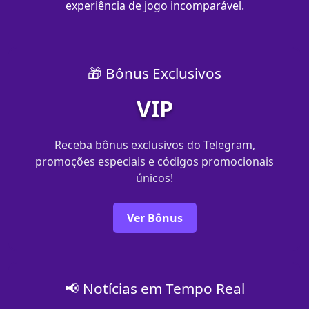
experiência de jogo incomparável.
🎁 Bônus Exclusivos
VIP
Receba bônus exclusivos do Telegram,
promoções especiais e códigos promocionais
únicos!
Ver Bônus
📢 Notícias em Tempo Real