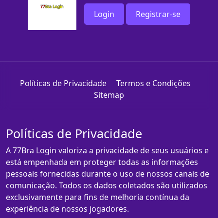
Login
Registrar-se
Políticas de Privacidade
Termos e Condições
Sitemap
Políticas de Privacidade
A 77Bra Login valoriza a privacidade de seus usuários e
está empenhada em proteger todas as informações
pessoais fornecidas durante o uso de nossos canais de
comunicação. Todos os dados coletados são utilizados
exclusivamente para fins de melhoria contínua da
experiência de nossos jogadores.