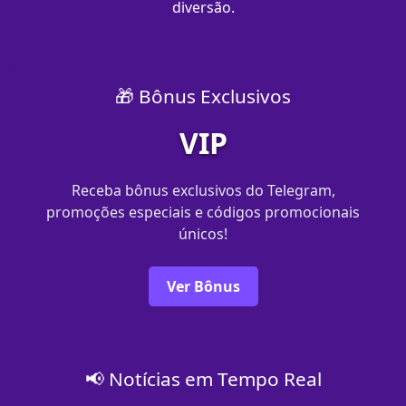
diversão.
🎁 Bônus Exclusivos
VIP
Receba bônus exclusivos do Telegram,
promoções especiais e códigos promocionais
únicos!
Ver Bônus
📢 Notícias em Tempo Real