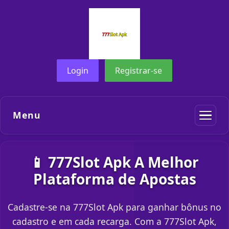
Login
Registrar-se
Menu
📱 777Slot Apk A Melhor
Plataforma de Apostas
Cadastre-se na 777Slot Apk para ganhar bônus no
cadastro e em cada recarga. Com a 777Slot Apk,