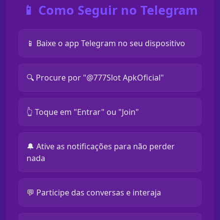
📱 Como Seguir no Telegram
📱 Baixe o app Telegram no seu dispositivo
🔍 Procure por "@777Slot ApkOficial"
👆 Toque em "Entrar" ou "Join"
🔔 Ative as notificações para não perder
nada
💬 Participe das conversas e interaja