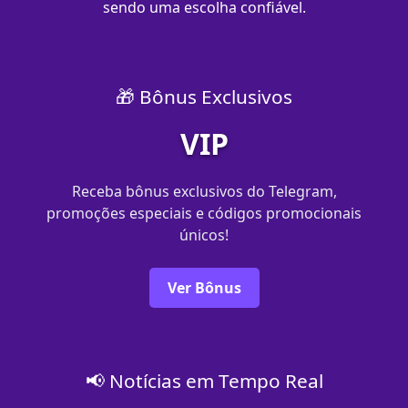
sendo uma escolha confiável.
🎁 Bônus Exclusivos
VIP
Receba bônus exclusivos do Telegram,
promoções especiais e códigos promocionais
únicos!
Ver Bônus
📢 Notícias em Tempo Real