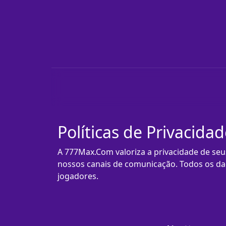
Políticas de Privacida
A 777Max.Com valoriza a privacidade de se
nossos canais de comunicação. Todos os dad
jogadores.