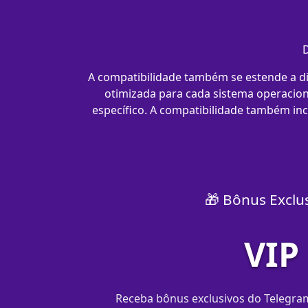
D
A compatibilidade também se estende a di
otimizada para cada sistema operacion
específico. A compatibilidade também inc
🎁 Bônus Exclu
VIP
Receba bônus exclusivos do Telegra