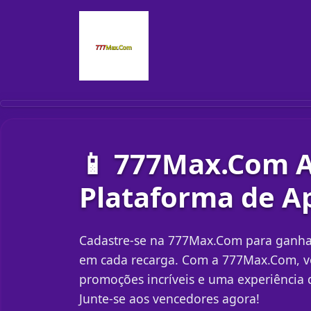
📱 777Max.Com 
Plataforma de A
Cadastre-se na 777Max.Com para ganha
em cada recarga. Com a 777Max.Com, v
promoções incríveis e uma experiência d
Junte-se aos vencedores agora!