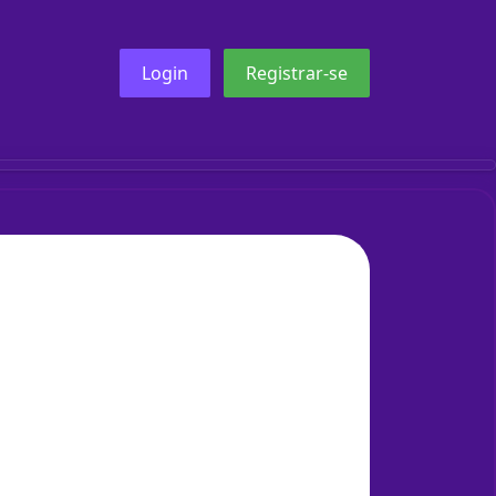
Login
Registrar-se