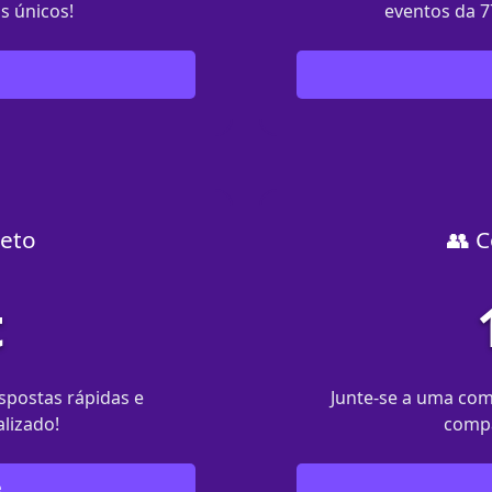
s únicos!
eventos da 
reto
👥 
t
espostas rápidas e
Junte-se a uma com
lizado!
compa
e