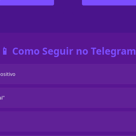
📱 Como Seguir no Telegram
ositivo
l"