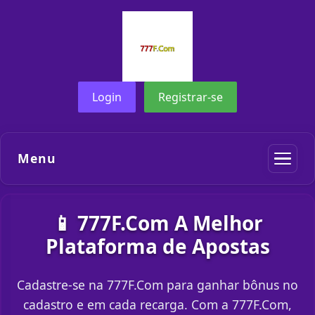
Login
Registrar-se
Menu
📱 777F.Com A Melhor
Plataforma de Apostas
Cadastre-se na 777F.Com para ganhar bônus no
cadastro e em cada recarga. Com a 777F.Com,