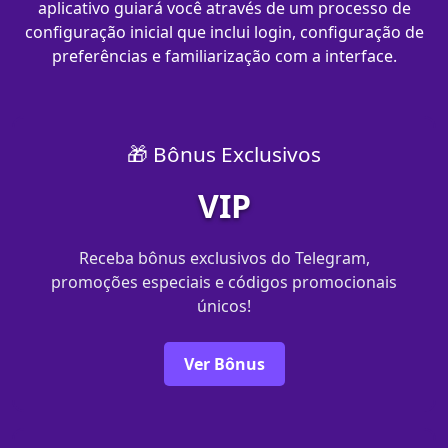
aplicativo guiará você através de um processo de
configuração inicial que inclui login, configuração de
preferências e familiarização com a interface.
🎁 Bônus Exclusivos
VIP
Receba bônus exclusivos do Telegram,
promoções especiais e códigos promocionais
únicos!
Ver Bônus