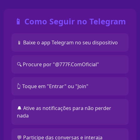
📱 Como Seguir no Telegram
📱 Baixe o app Telegram no seu dispositivo
🔍 Procure por "@777F.ComOficial"
👆 Toque em "Entrar" ou "Join"
🔔 Ative as notificações para não perder
nada
💬 Participe das conversas e interaja