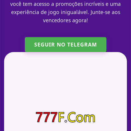
você tem acesso a promoções incríveis e uma
experiência de jogo inigualável. Junte-se aos
vencedores agora!
SEGUIR NO TELEGRAM