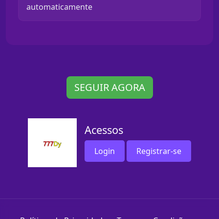
automaticamente
SEGUIR AGORA
Acessos
Login
Registrar-se