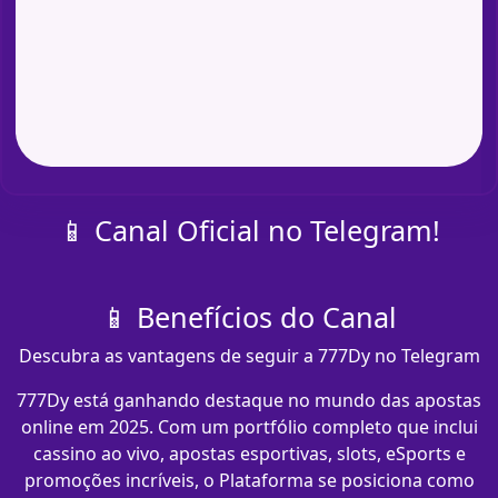
📱 Canal Oficial no Telegram!
📱 Benefícios do Canal
Descubra as vantagens de seguir a 777Dy no Telegram
777Dy está ganhando destaque no mundo das apostas
online em 2025. Com um portfólio completo que inclui
cassino ao vivo, apostas esportivas, slots, eSports e
promoções incríveis, o Plataforma se posiciona como