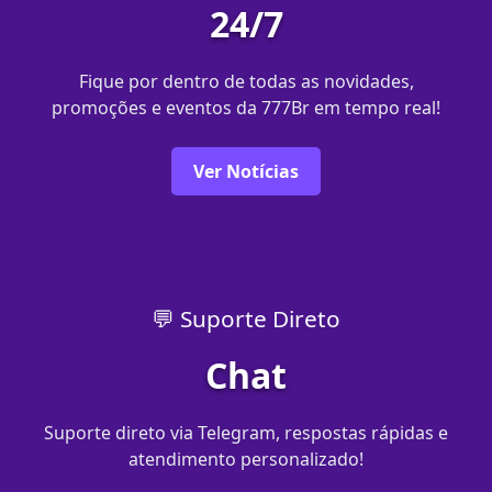
24/7
Fique por dentro de todas as novidades,
promoções e eventos da 777Br em tempo real!
Ver Notícias
💬 Suporte Direto
Chat
Suporte direto via Telegram, respostas rápidas e
atendimento personalizado!