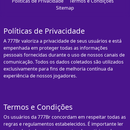
Políticas de Privacidade
Termos e Condições
Sitemap
Políticas de Privacidade
A 777Br valoriza a privacidade de seus usuários e está
empenhada em proteger todas as informações
pessoais fornecidas durante o uso de nossos canais de
comunicação. Todos os dados coletados são utilizados
exclusivamente para fins de melhoria contínua da
experiência de nossos jogadores.
Termos e Condições
Os usuários da 777Br concordam em respeitar todas as
regras e regulamentos estabelecidos. É importante ler