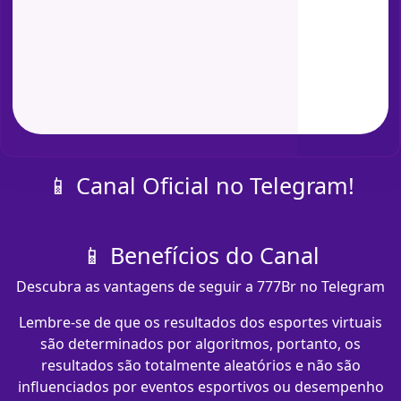
📱 Canal Oficial no Telegram!
📱 Benefícios do Canal
Descubra as vantagens de seguir a 777Br no Telegram
Lembre-se de que os resultados dos esportes virtuais
são determinados por algoritmos, portanto, os
resultados são totalmente aleatórios e não são
influenciados por eventos esportivos ou desempenho