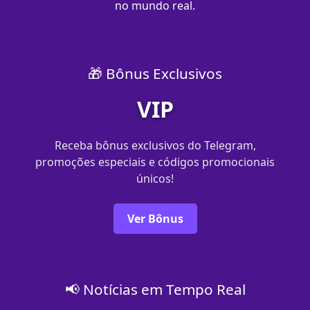
no mundo real.
🎁 Bônus Exclusivos
VIP
Receba bônus exclusivos do Telegram,
promoções especiais e códigos promocionais
únicos!
Ver Bônus
📢 Notícias em Tempo Real