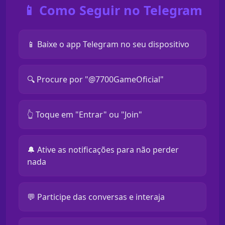
📱 Como Seguir no Telegram
📱 Baixe o app Telegram no seu dispositivo
🔍 Procure por "@7700GameOficial"
👆 Toque em "Entrar" ou "Join"
🔔 Ative as notificações para não perder
nada
💬 Participe das conversas e interaja