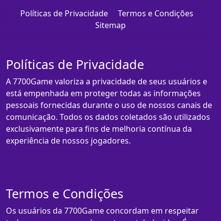
Políticas de Privacidade
Termos e Condições
Sitemap
Políticas de Privacidade
A 7700Game valoriza a privacidade de seus usuários e
está empenhada em proteger todas as informações
pessoais fornecidas durante o uso de nossos canais de
comunicação. Todos os dados coletados são utilizados
exclusivamente para fins de melhoria contínua da
experiência de nossos jogadores.
Termos e Condições
Os usuários da 7700Game concordam em respeitar