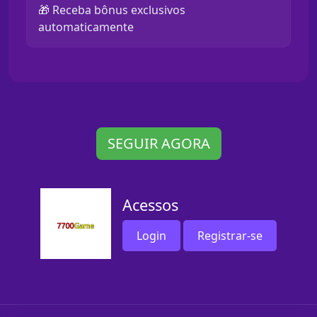
🎁 Receba bônus exclusivos
automaticamente
SEGUIR AGORA
Acessos
Login
Registrar-se