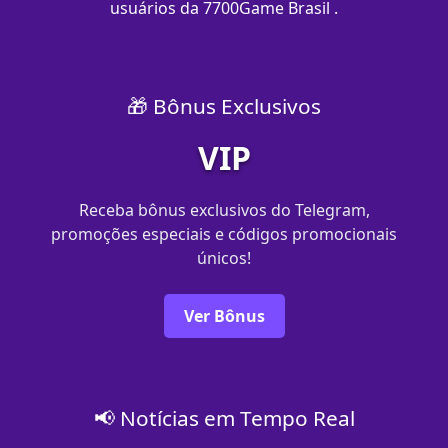
usuários da 7700Game Brasil .
🎁 Bônus Exclusivos
VIP
Receba bônus exclusivos do Telegram,
promoções especiais e códigos promocionais
únicos!
Ver Bônus
📢 Notícias em Tempo Real