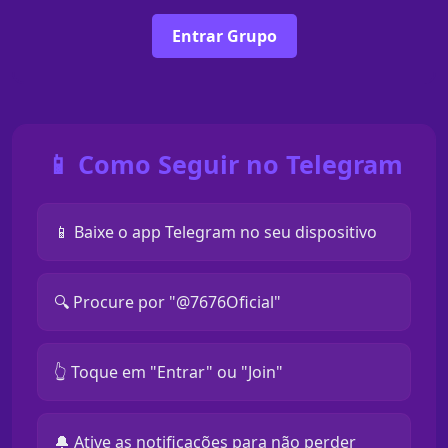
Entrar Grupo
📱 Como Seguir no Telegram
📱 Baixe o app Telegram no seu dispositivo
🔍 Procure por "@7676Oficial"
👆 Toque em "Entrar" ou "Join"
🔔 Ative as notificações para não perder