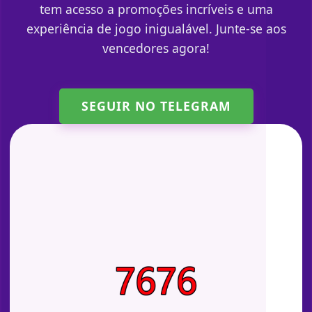
tem acesso a promoções incríveis e uma
experiência de jogo inigualável. Junte-se aos
vencedores agora!
SEGUIR NO TELEGRAM