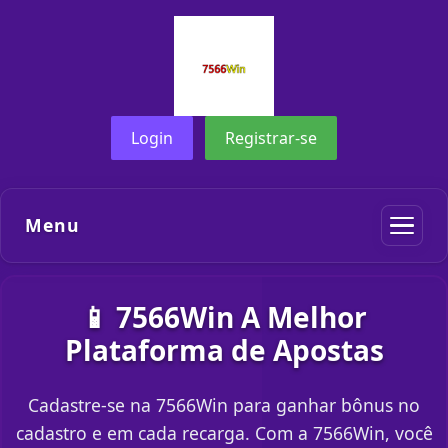
Login
Registrar-se
Menu
📱 7566Win A Melhor
Plataforma de Apostas
Cadastre-se na 7566Win para ganhar bônus no
cadastro e em cada recarga. Com a 7566Win, você