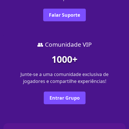
Falar Suporte
👥 Comunidade VIP
1000+
Junte-se a uma comunidade exclusiva de
jogadores e compartilhe experiências!
Entrar Grupo