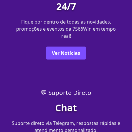
24/7
Fique por dentro de todas as novidades,
promoções e eventos da 7566Win em tempo
real!
Ver Notícias
💬 Suporte Direto
Chat
Suporte direto via Telegram, respostas rápidas e
atendimento personalizado!