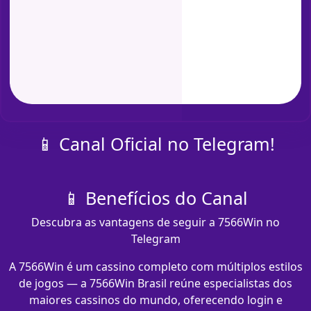
📱 Canal Oficial no Telegram!
📱 Benefícios do Canal
Descubra as vantagens de seguir a 7566Win no
Telegram
A 7566Win é um cassino completo com múltiplos estilos
de jogos — a 7566Win Brasil reúne especialistas dos
maiores cassinos do mundo, oferecendo login e