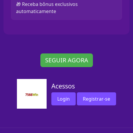
🎁 Receba bônus exclusivos
automaticamente
SEGUIR AGORA
Acessos
Login
Registrar-se