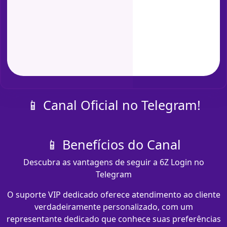
📱 Canal Oficial no Telegram!
📱 Benefícios do Canal
Descubra as vantagens de seguir a 6Z Login no
Telegram
O suporte VIP dedicado oferece atendimento ao cliente
verdadeiramente personalizado, com um
representante dedicado que conhece suas preferências