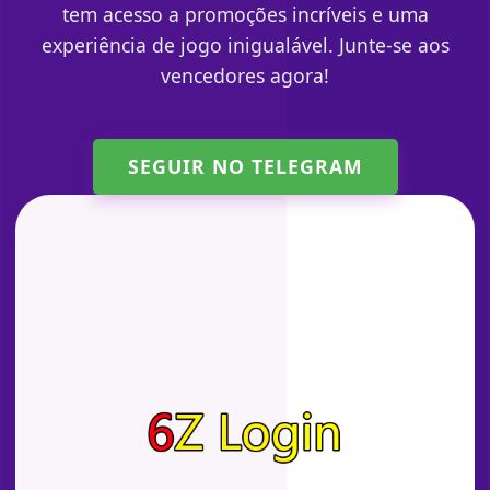
tem acesso a promoções incríveis e uma
experiência de jogo inigualável. Junte-se aos
vencedores agora!
SEGUIR NO TELEGRAM