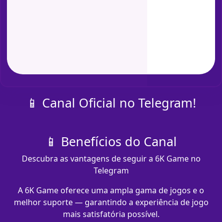
📱 Canal Oficial no Telegram!
📱 Benefícios do Canal
Descubra as vantagens de seguir a 6K Game no
Telegram
A 6K Game oferece uma ampla gama de jogos e o
melhor suporte — garantindo a experiência de jogo
mais satisfatória possível.