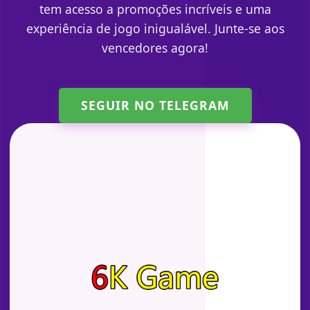
tem acesso a promoções incríveis e uma
experiência de jogo inigualável. Junte-se aos
vencedores agora!
SEGUIR NO TELEGRAM