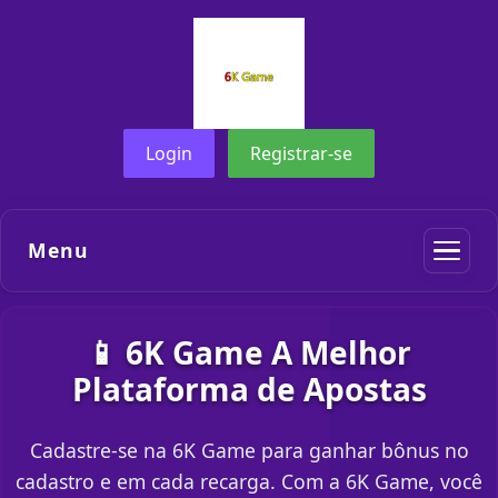
Login
Registrar-se
Menu
📱 6K Game A Melhor
Plataforma de Apostas
Cadastre-se na 6K Game para ganhar bônus no
cadastro e em cada recarga. Com a 6K Game, você