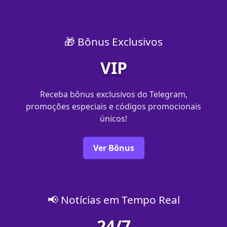
🎁 Bônus Exclusivos
VIP
Receba bônus exclusivos do Telegram,
promoções especiais e códigos promocionais
únicos!
Ver Bônus
📢 Notícias em Tempo Real
24/7