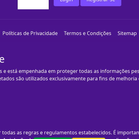
Políticas de Privacidade
Termos e Condições
Sitemap
de
ios e está empenhada em proteger todas as informações pe
tados são utilizados exclusivamente para fins de melhoria
todas as regras e regulamentos estabelecidos. É importan