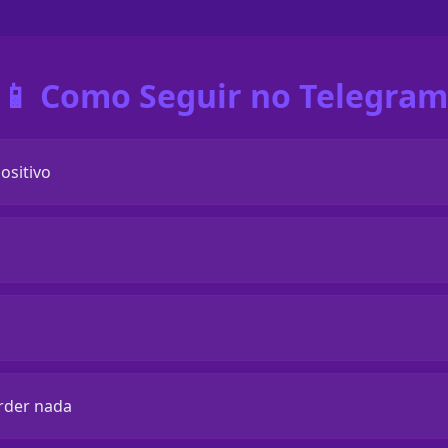
📱 Como Seguir no Telegram
ositivo
erder nada