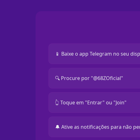
📱 Baixe o app Telegram no seu disp
🔍 Procure por "@68ZOficial"
👆 Toque em "Entrar" ou "Join"
🔔 Ative as notificações para não p