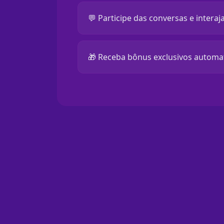
💬 Participe das conversas e interaj
🎁 Receba bônus exclusivos autom