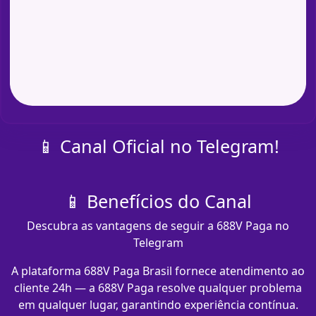
📱 Canal Oficial no Telegram!
📱 Benefícios do Canal
Descubra as vantagens de seguir a 688V Paga no
Telegram
A plataforma 688V Paga Brasil fornece atendimento ao
cliente 24h — a 688V Paga resolve qualquer problema
em qualquer lugar, garantindo experiência contínua.