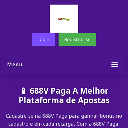
Login
Registrar-se
Menu
📱 688V Paga A Melhor
Plataforma de Apostas
Cadastre-se na 688V Paga para ganhar bônus no
cadastro e em cada recarga. Com a 688V Paga,