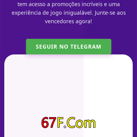
tem acesso a promoções incríveis e uma
experiência de jogo inigualável. Junte-se aos
vencedores agora!
SEGUIR NO TELEGRAM