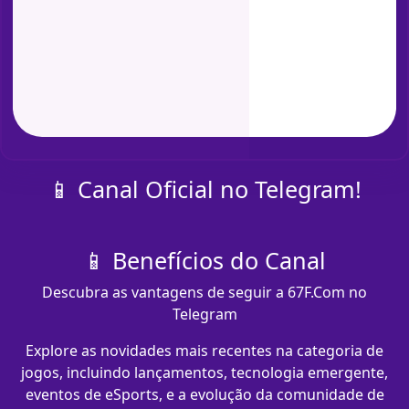
📱 Canal Oficial no Telegram!
📱 Benefícios do Canal
Descubra as vantagens de seguir a 67F.Com no
Telegram
Explore as novidades mais recentes na categoria de
jogos, incluindo lançamentos, tecnologia emergente,
eventos de eSports, e a evolução da comunidade de