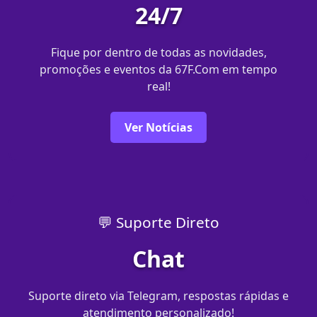
24/7
Fique por dentro de todas as novidades,
promoções e eventos da 67F.Com em tempo
real!
Ver Notícias
💬 Suporte Direto
Chat
Suporte direto via Telegram, respostas rápidas e
atendimento personalizado!