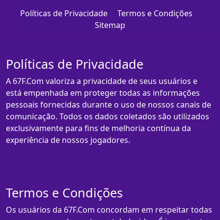
Políticas de Privacidade
Termos e Condições
Sitemap
Políticas de Privacidade
A 67F.Com valoriza a privacidade de seus usuários e
está empenhada em proteger todas as informações
pessoais fornecidas durante o uso de nossos canais de
comunicação. Todos os dados coletados são utilizados
exclusivamente para fins de melhoria contínua da
experiência de nossos jogadores.
Termos e Condições
Os usuários da 67F.Com concordam em respeitar todas