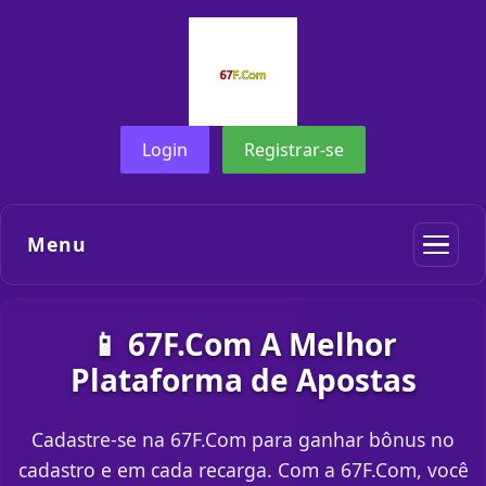
Login
Registrar-se
Menu
📱 67F.Com A Melhor
Plataforma de Apostas
Cadastre-se na 67F.Com para ganhar bônus no
cadastro e em cada recarga. Com a 67F.Com, você