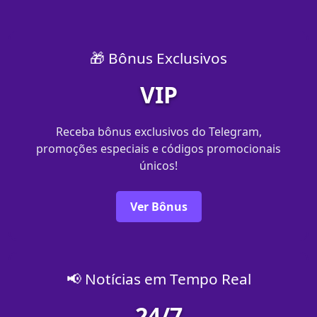
🎁 Bônus Exclusivos
VIP
Receba bônus exclusivos do Telegram,
promoções especiais e códigos promocionais
únicos!
Ver Bônus
📢 Notícias em Tempo Real
24/7