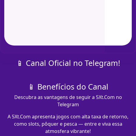
📱 Canal Oficial no Telegram!
📱 Benefícios do Canal
Descubra as vantagens de seguir a 5Xt.Com no
Telegram
A 5Xt.Com apresenta jogos com alta taxa de retorno,
como slots, pôquer e pesca — entre e viva essa
atmosfera vibrante!