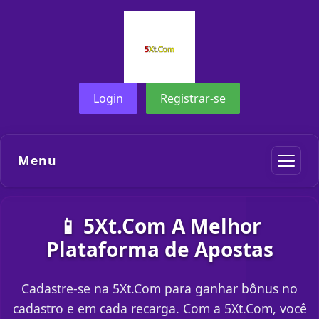
Login
Registrar-se
Menu
📱 5Xt.Com A Melhor
Plataforma de Apostas
Cadastre-se na 5Xt.Com para ganhar bônus no
cadastro e em cada recarga. Com a 5Xt.Com, você