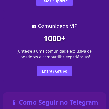
Falar Suporte
👥 Comunidade VIP
1000+
Junte-se a uma comunidade exclusiva de
jogadores e compartilhe experiências!
Entrar Grupo
📱 Como Seguir no Telegram