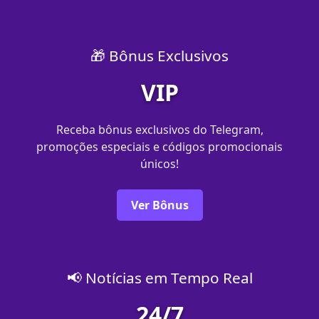
🎁 Bônus Exclusivos
VIP
Receba bônus exclusivos do Telegram,
promoções especiais e códigos promocionais
únicos!
Ver Bônus
📢 Notícias em Tempo Real
24/7