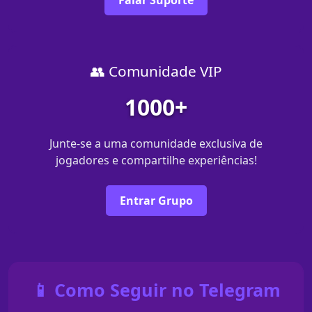
Falar Suporte
👥 Comunidade VIP
1000+
Junte-se a uma comunidade exclusiva de
jogadores e compartilhe experiências!
Entrar Grupo
📱 Como Seguir no Telegram