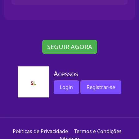
SEGUIR AGORA
Acessos
Login
Registrar-se
Políticas de Privacidade
Termos e Condições
Sitemap