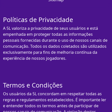
Políticas de Privacidade
A 5L valoriza a privacidade de seus usuários e está
empenhada em proteger todas as informações
pessoais fornecidas durante o uso de nossos canais de
comunicação. Todos os dados coletados são utilizados
exclusivamente para fins de melhoria contínua da
experiência de nossos jogadores.
Termos e Condições
Os usuários da 5L concordam em respeitar todas as
regras e regulamentos estabelecidos. É importante ler
e entender todos os termos antes de participar de
nossos canais de comunicação. A violação destes