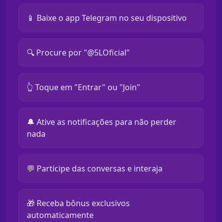
📱 Baixe o app Telegram no seu dispositivo
🔍 Procure por "@5LOficial"
👆 Toque em "Entrar" ou "Join"
🔔 Ative as notificações para não perder
nada
💬 Participe das conversas e interaja
🎁 Receba bônus exclusivos
automaticamente