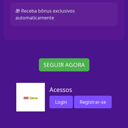
🎁 Receba bônus exclusivos
automaticamente
SEGUIR AGORA
Acessos
Login
Registrar-se