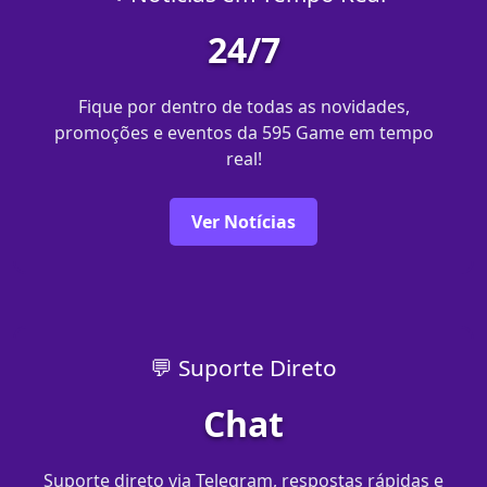
24/7
Fique por dentro de todas as novidades,
promoções e eventos da 595 Game em tempo
real!
Ver Notícias
💬 Suporte Direto
Chat
Suporte direto via Telegram, respostas rápidas e