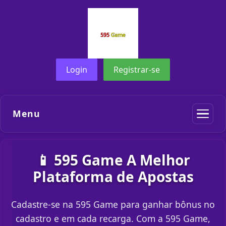
Login
Registrar-se
Menu
📱 595 Game A Melhor
Plataforma de Apostas
Cadastre-se na 595 Game para ganhar bônus no
cadastro e em cada recarga. Com a 595 Game,