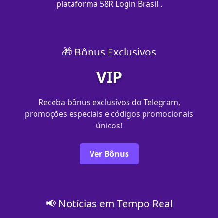
plataforma 58R Login Brasil .
🎁 Bônus Exclusivos
VIP
Receba bônus exclusivos do Telegram,
promoções especiais e códigos promocionais
únicos!
Ver Bônus
📢 Notícias em Tempo Real