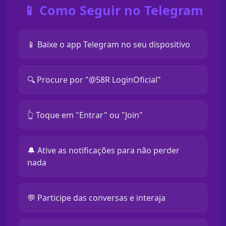
📱 Como Seguir no Telegram
📱 Baixe o app Telegram no seu dispositivo
🔍 Procure por "@58R LoginOficial"
👆 Toque em "Entrar" ou "Join"
🔔 Ative as notificações para não perder
nada
💬 Participe das conversas e interaja