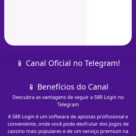
📱 Canal Oficial no Telegram!
📱 Benefícios do Canal
Descubra as vantagens de seguir a 58R Login no
Telegram
A 58R Login é um software de apostas profissional e
conveniente, onde você pode desfrutar dos jogos de
cassino mais populares e de um serviço premium na