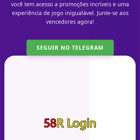
você tem acesso a promoções incríveis e uma
experiência de jogo inigualável. Junte-se aos
vencedores agora!
SEGUIR NO TELEGRAM