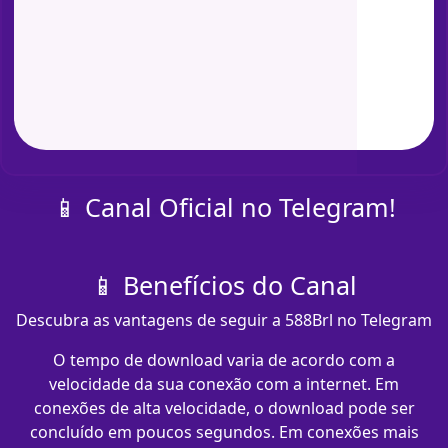
📱 Canal Oficial no Telegram!
📱 Benefícios do Canal
Descubra as vantagens de seguir a 588Brl no Telegram
O tempo de download varia de acordo com a
velocidade da sua conexão com a internet. Em
conexões de alta velocidade, o download pode ser
concluído em poucos segundos. Em conexões mais