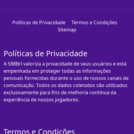
Políticas de Privacidade
Termos e Condições
Sitemap
Políticas de Privacidade
A 588Brl valoriza a privacidade de seus usuários e está
empenhada em proteger todas as informações
pessoais fornecidas durante o uso de nossos canais de
comunicação. Todos os dados coletados são utilizados
exclusivamente para fins de melhoria contínua da
experiência de nossos jogadores.
Termos e Condições