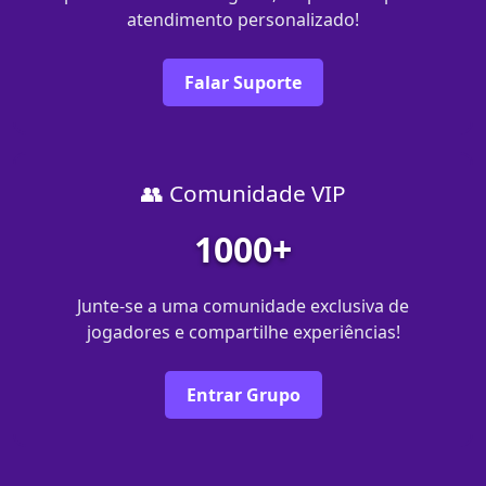
atendimento personalizado!
Falar Suporte
👥 Comunidade VIP
1000+
Junte-se a uma comunidade exclusiva de
jogadores e compartilhe experiências!
Entrar Grupo