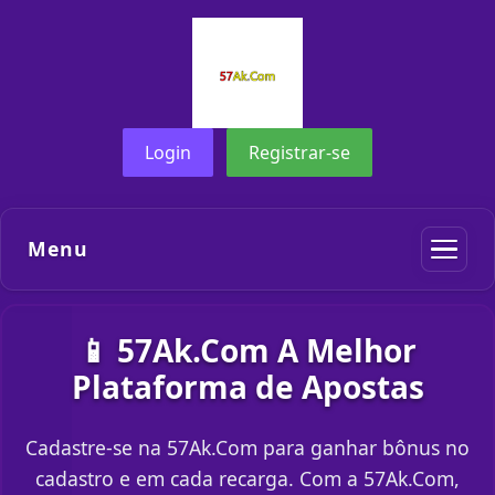
Login
Registrar-se
Menu
📱 57Ak.Com A Melhor
Plataforma de Apostas
Cadastre-se na 57Ak.Com para ganhar bônus no
cadastro e em cada recarga. Com a 57Ak.Com,