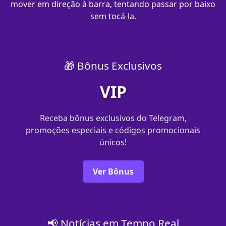
mover em direção à barra, tentando passar por baixo
sem tocá-la.
🎁 Bônus Exclusivos
VIP
Receba bônus exclusivos do Telegram,
promoções especiais e códigos promocionais
únicos!
Ver Bônus
📢 Notícias em Tempo Real