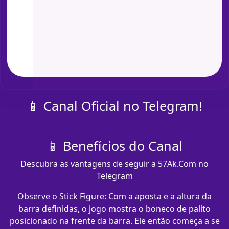
📱 Canal Oficial no Telegram!
📱 Benefícios do Canal
Descubra as vantagens de seguir a 57Ak.Com no
Telegram
Observe o Stick Figure: Com a aposta e a altura da
barra definidas, o jogo mostra o boneco de palito
posicionado na frente da barra. Ele então começa a se