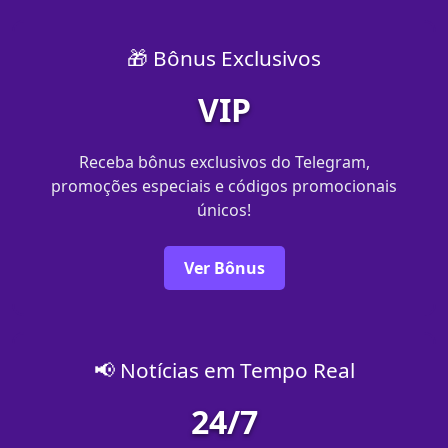
🎁 Bônus Exclusivos
VIP
Receba bônus exclusivos do Telegram,
promoções especiais e códigos promocionais
únicos!
Ver Bônus
📢 Notícias em Tempo Real
24/7