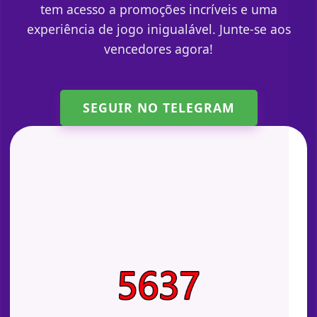
tem acesso a promoções incríveis e uma
experiência de jogo inigualável. Junte-se aos
vencedores agora!
SEGUIR NO TELEGRAM