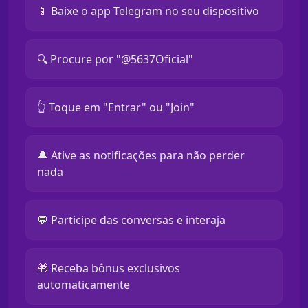
📱 Baixe o app Telegram no seu dispositivo
🔍 Procure por "@5637Oficial"
👆 Toque em "Entrar" ou "Join"
🔔 Ative as notificações para não perder
nada
💬 Participe das conversas e interaja
🎁 Receba bônus exclusivos
automaticamente