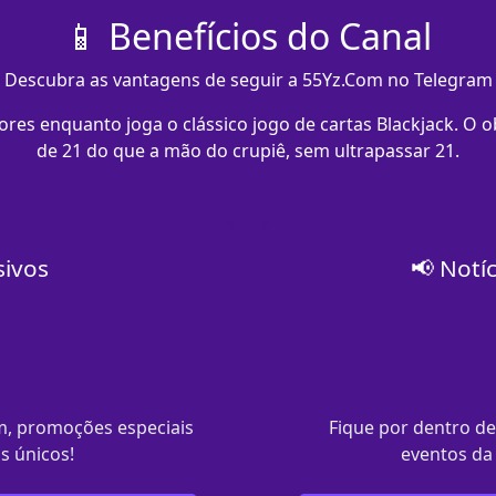
📱 Benefícios do Canal
Descubra as vantagens de seguir a 55Yz.Com no Telegram
ores enquanto joga o clássico jogo de cartas Blackjack. O 
de 21 do que a mão do crupiê, sem ultrapassar 21.
sivos
📢 Notí
m, promoções especiais
Fique por dentro d
s únicos!
eventos da