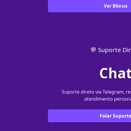
Ver Bônus
💬 Suporte Di
Cha
Suporte direto via Telegram, r
atendimento persona
Falar Suport