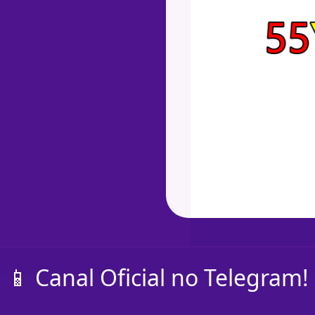
📱 Canal Oficial no Telegram!