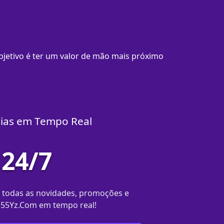
objetivo é ter um valor de mão mais próximo
cias em Tempo Real
24/7
e todas as novidades, promoções e
 55Yz.Com em tempo real!