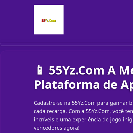
📱 55Yz.Com A M
Plataforma de A
Cadastre-se na 55Yz.Com para ganhar b
cada recarga. Com a 55Yz.Com, você te
incríveis e uma experiência de jogo inig
vencedores agora!