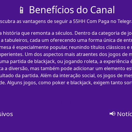
📱 Benefícios do Canal
scubra as vantagens de seguir a 55HH Com Paga no Teleg
a história que remonta a séculos. Dentro da categoria de
 a tabuleiros, cada um oferecendo uma forma única de entr
e mesa é especialmente popular, reunindo títulos clássico
xperientes. Um dos aspectos mais atraentes dos jogos de m
a partida de blackjack, ou jogando roleta, a experiência 
a a diversão, mas também pode adicionar um elemento est
ultado da partida. Além da interação social, os jogos de m
e. Alguns jogos, como poker e blackjack, exigem tanto sor
sivos
📢 Notí