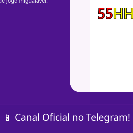
e jogo inigualável.
📱 Canal Oficial no Telegram!