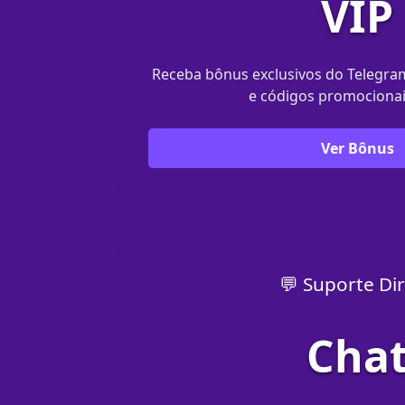
VIP
Receba bônus exclusivos do Telegra
e códigos promocionai
Ver Bônus
💬 Suporte Di
Cha