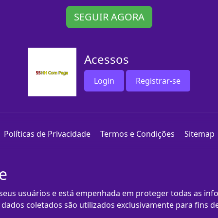
SEGUIR AGORA
Acessos
Login
Registrar-se
Políticas de Privacidade
Termos e Condições
Sitemap
de
 seus usuários e está empenhada em proteger todas as inf
dados coletados são utilizados exclusivamente para fins d