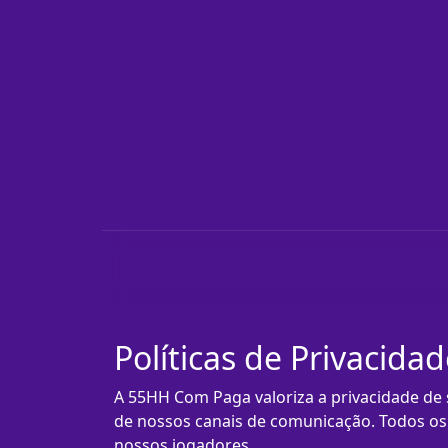
Políticas de Privacida
A 55HH Com Paga valoriza a privacidade de
de nossos canais de comunicação. Todos os 
nossos jogadores.