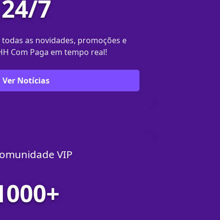
24/7
e todas as novidades, promoções e
HH Com Paga em tempo real!
Ver Notícias
Comunidade VIP
1000+