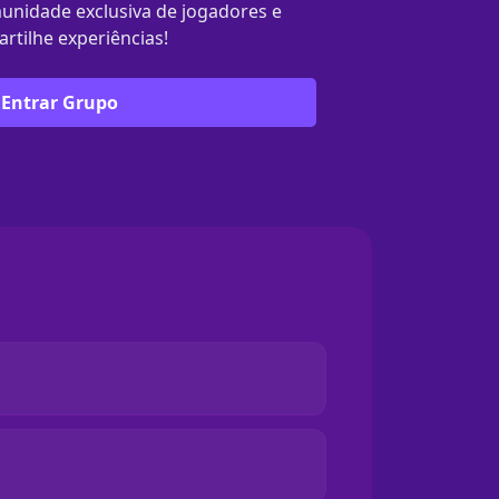
unidade exclusiva de jogadores e
rtilhe experiências!
Entrar Grupo