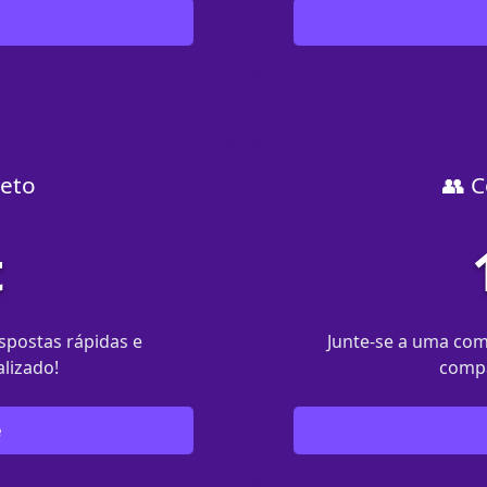
reto
👥 
t
espostas rápidas e
Junte-se a uma com
lizado!
compa
e