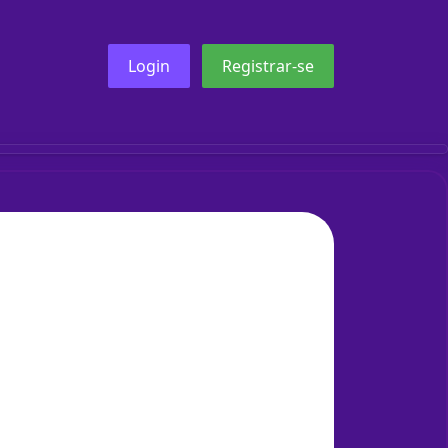
Login
Registrar-se