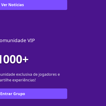
Ver Notícias
Comunidade VIP
1000+
unidade exclusiva de jogadores e
rtilhe experiências!
Entrar Grupo