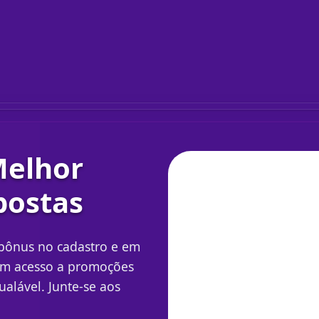
Melhor
postas
bônus no cadastro e em
em acesso a promoções
ualável. Junte-se aos