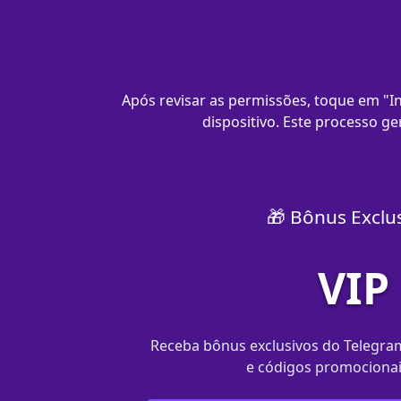
Após revisar as permissões, toque em "In
dispositivo. Este processo 
🎁 Bônus Exclu
VIP
Receba bônus exclusivos do Telegra
e códigos promocionai