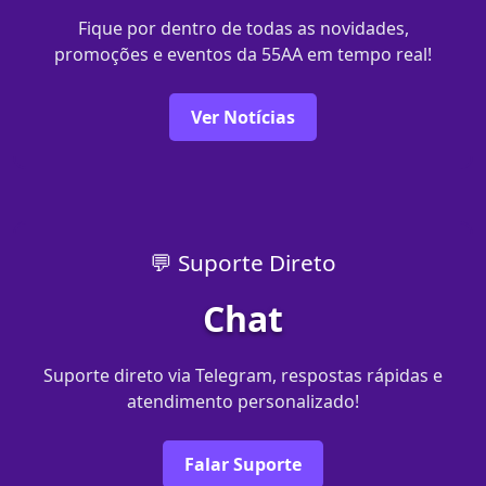
Fique por dentro de todas as novidades,
promoções e eventos da 55AA em tempo real!
Ver Notícias
💬 Suporte Direto
Chat
Suporte direto via Telegram, respostas rápidas e
atendimento personalizado!
Falar Suporte