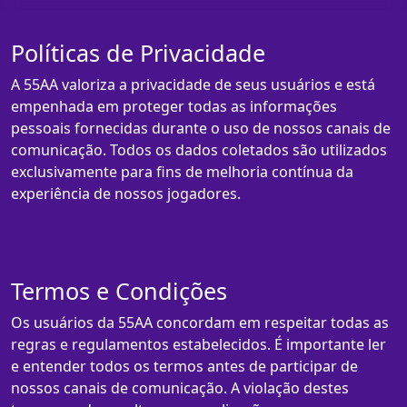
Políticas de Privacidade
A 55AA valoriza a privacidade de seus usuários e está
empenhada em proteger todas as informações
pessoais fornecidas durante o uso de nossos canais de
comunicação. Todos os dados coletados são utilizados
exclusivamente para fins de melhoria contínua da
experiência de nossos jogadores.
Termos e Condições
Os usuários da 55AA concordam em respeitar todas as
regras e regulamentos estabelecidos. É importante ler
e entender todos os termos antes de participar de
nossos canais de comunicação. A violação destes