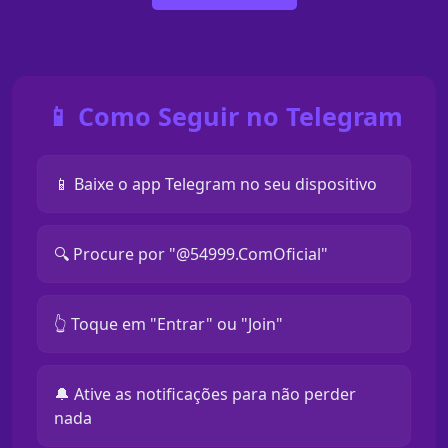
📱 Como Seguir no Telegram
📱 Baixe o app Telegram no seu dispositivo
🔍 Procure por "@54999.ComOficial"
👆 Toque em "Entrar" ou "Join"
🔔 Ative as notificações para não perder
nada