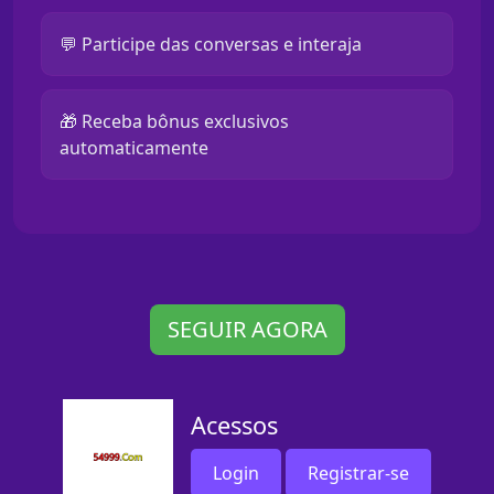
💬 Participe das conversas e interaja
🎁 Receba bônus exclusivos
automaticamente
SEGUIR AGORA
Acessos
Login
Registrar-se