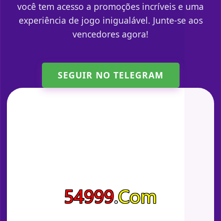
você tem acesso a promoções incríveis e uma
experiência de jogo inigualável. Junte-se aos
vencedores agora!
SEGUIR NO TELEGRAM