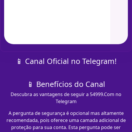
📱 Canal Oficial no Telegram!
📱 Benefícios do Canal
Descubra as vantagens de seguir a 54999.Com no
Telegram
A pergunta de segurança é opcional mas altamente
recomendada, pois oferece uma camada adicional de
proteção para sua conta. Esta pergunta pode ser