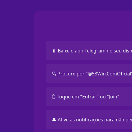
📱 Baixe o app Telegram no seu disp
🔍 Procure por "@53Win.ComOficial
👆 Toque em "Entrar" ou "Join"
🔔 Ative as notificações para não p