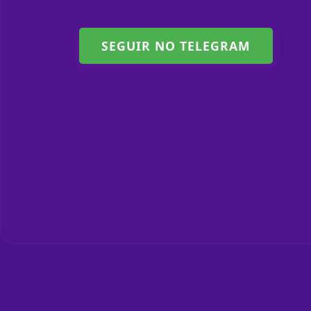
SEGUIR NO TELEGRAM