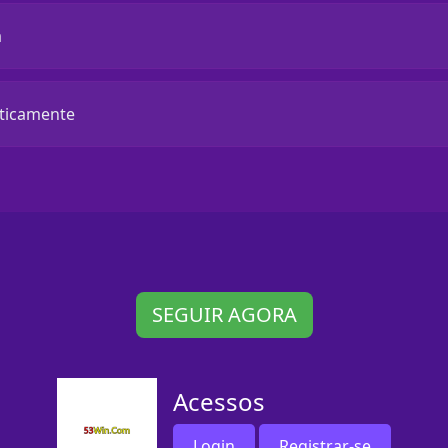
a
aticamente
SEGUIR AGORA
Acessos
Login
Registrar-se