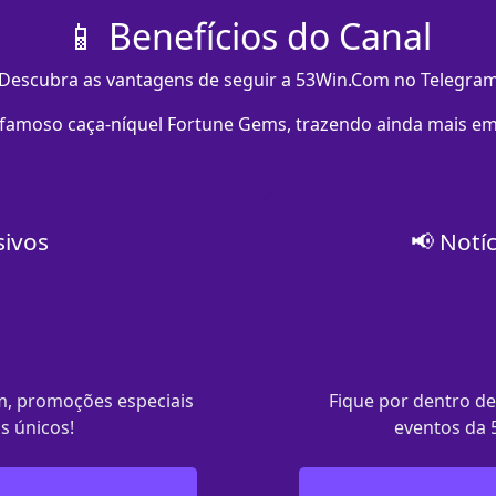
📱 Benefícios do Canal
Descubra as vantagens de seguir a 53Win.Com no Telegra
 famoso caça-níquel Fortune Gems, trazendo ainda mais e
sivos
📢 Notí
m, promoções especiais
Fique por dentro d
s únicos!
eventos da 