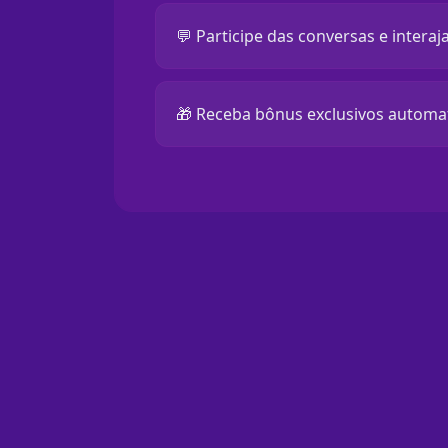
💬 Participe das conversas e interaj
🎁 Receba bônus exclusivos autom