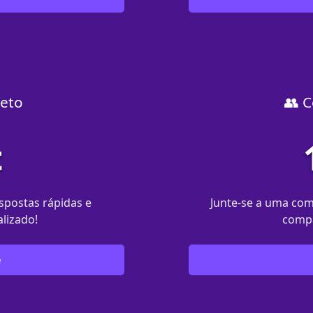
reto
👥 
t
espostas rápidas e
Junte-se a uma com
lizado!
compa
e