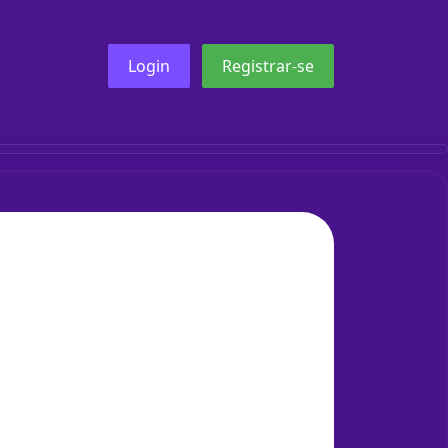
Login
Registrar-se