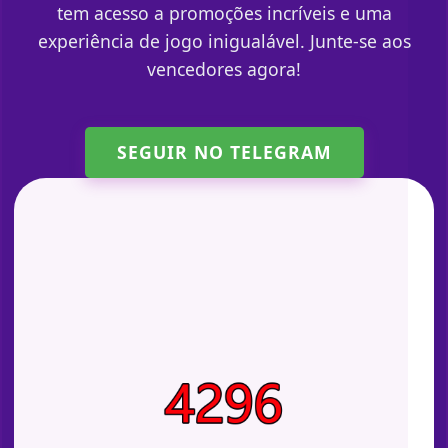
tem acesso a promoções incríveis e uma
experiência de jogo inigualável. Junte-se aos
vencedores agora!
SEGUIR NO TELEGRAM