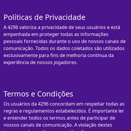
Políticas de Privacidade
A 4296 valoriza a privacidade de seus usuários e está
empenhada em proteger todas as informações
pessoais fornecidas durante o uso de nossos canais de
comunicação. Todos os dados coletados são utilizados
exclusivamente para fins de melhoria contínua da
experiência de nossos jogadores.
Termos e Condições
Os usuários da 4296 concordam em respeitar todas as
regras e regulamentos estabelecidos. É importante ler
e entender todos os termos antes de participar de
nossos canais de comunicação. A violação destes