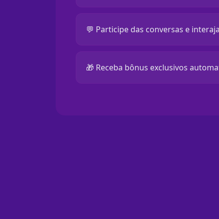
💬 Participe das conversas e interaj
🎁 Receba bônus exclusivos autom