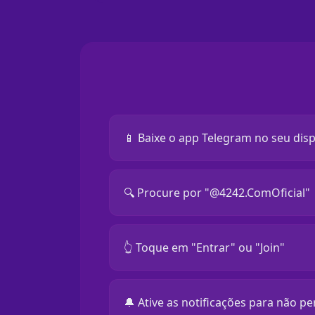
📱 Baixe o app Telegram no seu disp
🔍 Procure por "@4242.ComOficial"
👆 Toque em "Entrar" ou "Join"
🔔 Ative as notificações para não p