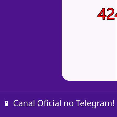
📱 Canal Oficial no Telegram!