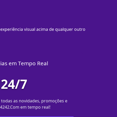
 experiência visual acima de qualquer outro
cias em Tempo Real
24/7
e todas as novidades, promoções e
 4242.Com em tempo real!