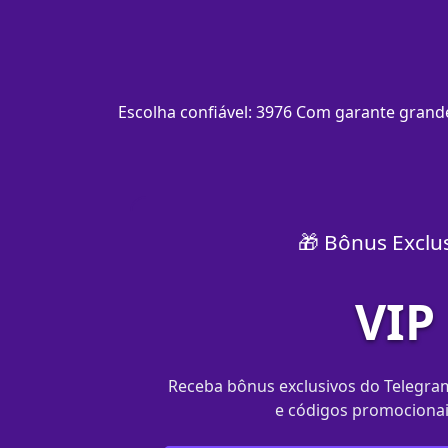
Escolha confiável: 3976 Com garante gran
🎁 Bônus Exclu
VIP
Receba bônus exclusivos do Telegra
e códigos promocionai