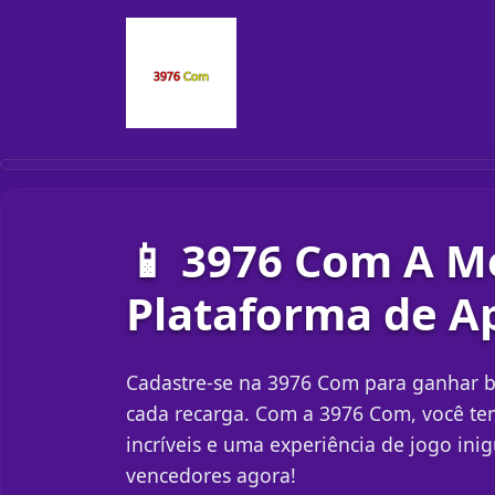
📱 3976 Com A M
Plataforma de A
Cadastre-se na 3976 Com para ganhar 
cada recarga. Com a 3976 Com, você t
incríveis e uma experiência de jogo inig
vencedores agora!