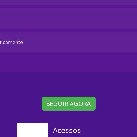
a
aticamente
SEGUIR AGORA
Acessos