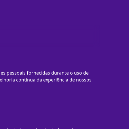
es pessoais fornecidas durante o uso de
elhoria contínua da experiência de nossos