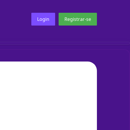
Login
Registrar-se