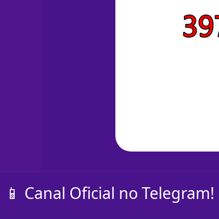
📱 Canal Oficial no Telegram!