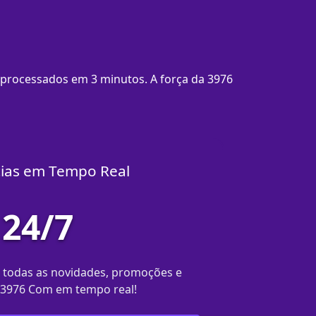
processados em 3 minutos. A força da 3976
cias em Tempo Real
24/7
e todas as novidades, promoções e
 3976 Com em tempo real!