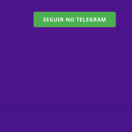
SEGUIR NO TELEGRAM