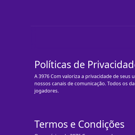
Políticas de Privacida
A 3976 Com valoriza a privacidade de seus
nossos canais de comunicação. Todos os dad
jogadores.
Termos e Condições