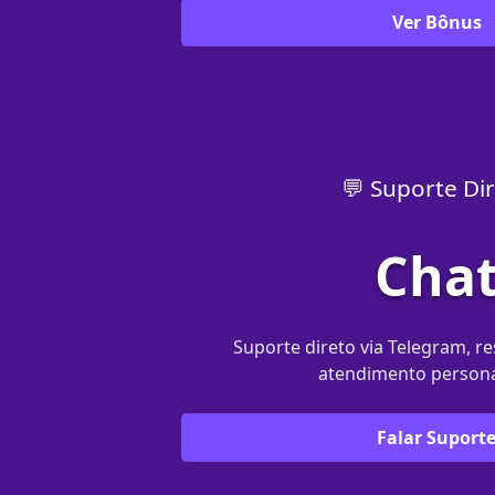
Ver Bônus
💬 Suporte Di
Cha
Suporte direto via Telegram, r
atendimento persona
Falar Suport