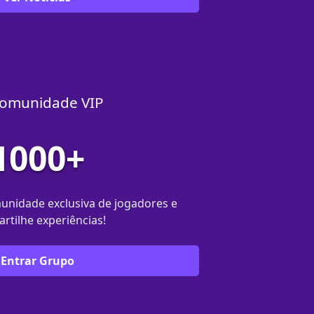
Comunidade VIP
1000+
unidade exclusiva de jogadores e
rtilhe experiências!
Entrar Grupo