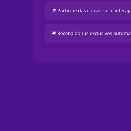
💬 Participe das conversas e interaj
🎁 Receba bônus exclusivos autom