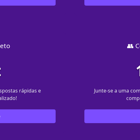
reto
👥 
t
espostas rápidas e
Junte-se a uma com
lizado!
compa
e