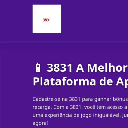
📱 3831 A Melhor
Plataforma de A
Cadastre-se na 3831 para ganhar bônus
recarga. Com a 3831, você tem acesso a
uma experiência de jogo inigualável. J
agora!