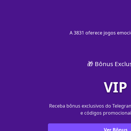
A 3831 oferece jogos emoc
🎁 Bônus Exclu
VIP
Receba bônus exclusivos do Telegra
e códigos promocionai
Ver Bônus