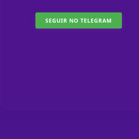
SEGUIR NO TELEGRAM