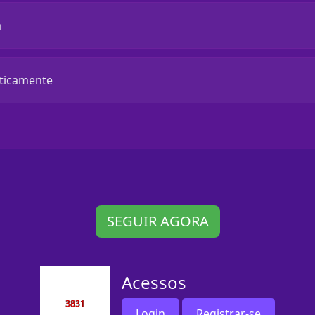
a
aticamente
SEGUIR AGORA
Acessos
Login
Registrar-se