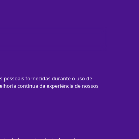
s pessoais fornecidas durante o uso de
elhoria contínua da experiência de nossos