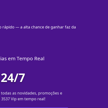
 rápido — a alta chance de ganhar faz da
cias em Tempo Real
24/7
e todas as novidades, promoções e
 3537 Vip em tempo real!