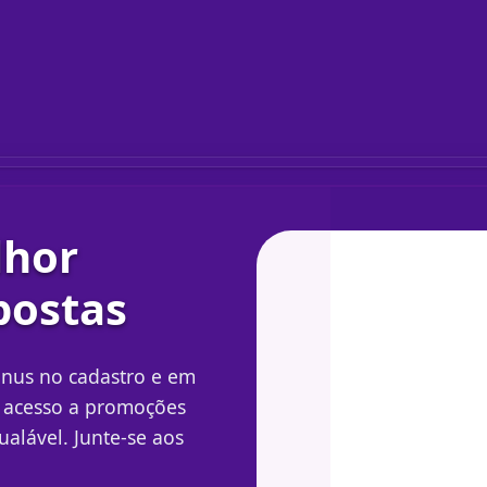
lhor
postas
ônus no cadastro e em
m acesso a promoções
ualável. Junte-se aos