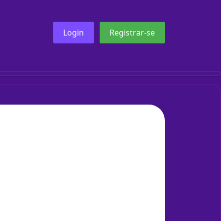
Login
Registrar-se