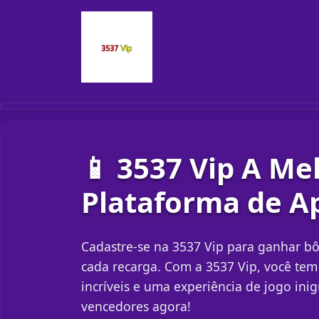
📱 3537 Vip A Me
Plataforma de A
Cadastre-se na 3537 Vip para ganhar b
cada recarga. Com a 3537 Vip, você te
incríveis e uma experiência de jogo inig
vencedores agora!