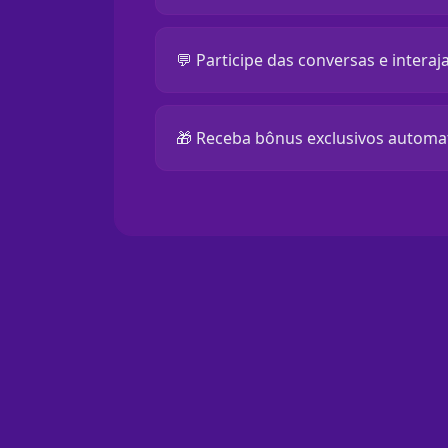
💬 Participe das conversas e interaj
🎁 Receba bônus exclusivos autom