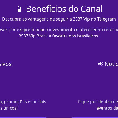
📱 Benefícios do Canal
Descubra as vantagens de seguir a 3537 Vip no Telegram
osos por exigirem pouco investimento e oferecerem retorno
3537 Vip Brasil a favorita dos brasileiros.
sivos
📢 Notí
m, promoções especiais
Fique por dentro d
s únicos!
eventos da