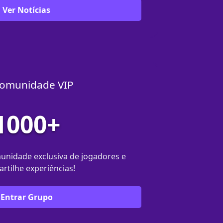
Ver Notícias
Comunidade VIP
1000+
unidade exclusiva de jogadores e
rtilhe experiências!
Entrar Grupo