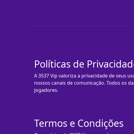
Políticas de Privacida
A 3537 Vip valoriza a privacidade de seus 
nossos canais de comunicação. Todos os dad
jogadores.
Termos e Condições