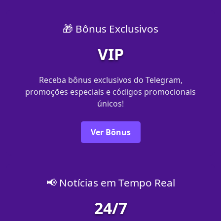
🎁 Bônus Exclusivos
VIP
Receba bônus exclusivos do Telegram,
promoções especiais e códigos promocionais
únicos!
Ver Bônus
📢 Notícias em Tempo Real
24/7