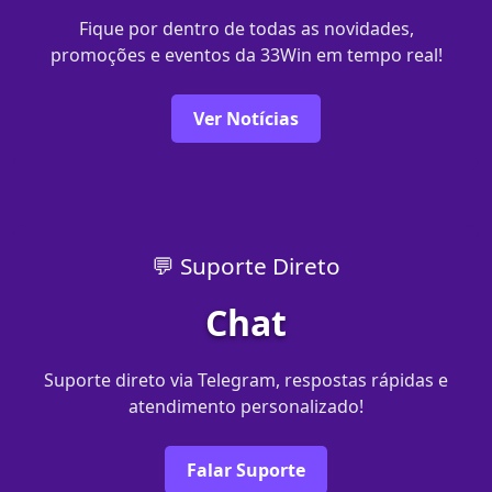
Fique por dentro de todas as novidades,
promoções e eventos da 33Win em tempo real!
Ver Notícias
💬 Suporte Direto
Chat
Suporte direto via Telegram, respostas rápidas e
atendimento personalizado!
Falar Suporte