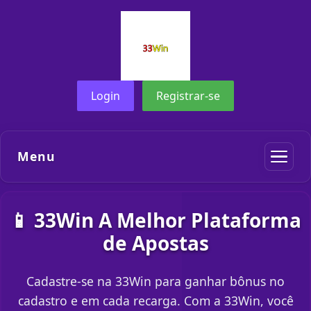
Login
Registrar-se
Menu
📱 33Win A Melhor Plataforma
de Apostas
Cadastre-se na 33Win para ganhar bônus no
cadastro e em cada recarga. Com a 33Win, você