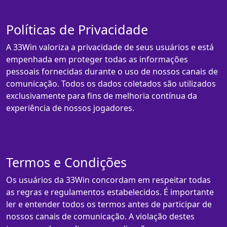
Políticas de Privacidade
A 33Win valoriza a privacidade de seus usuários e está
empenhada em proteger todas as informações
pessoais fornecidas durante o uso de nossos canais de
comunicação. Todos os dados coletados são utilizados
exclusivamente para fins de melhoria contínua da
experiência de nossos jogadores.
Termos e Condições
Os usuários da 33Win concordam em respeitar todas
as regras e regulamentos estabelecidos. É importante
ler e entender todos os termos antes de participar de
nossos canais de comunicação. A violação destes