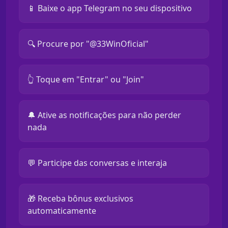
📱 Baixe o app Telegram no seu dispositivo
🔍 Procure por "@33WinOficial"
👆 Toque em "Entrar" ou "Join"
🔔 Ative as notificações para não perder
nada
💬 Participe das conversas e interaja
🎁 Receba bônus exclusivos
automaticamente