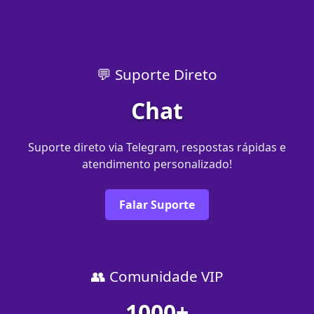
💬 Suporte Direto
Chat
Suporte direto via Telegram, respostas rápidas e
atendimento personalizado!
Falar Suporte
👥 Comunidade VIP
1000+