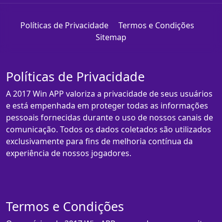
Políticas de Privacidade
Termos e Condições
Sitemap
Políticas de Privacidade
A 2017 Win APP valoriza a privacidade de seus usuários
e está empenhada em proteger todas as informações
pessoais fornecidas durante o uso de nossos canais de
comunicação. Todos os dados coletados são utilizados
exclusivamente para fins de melhoria contínua da
experiência de nossos jogadores.
Termos e Condições