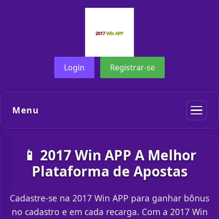
Login
Registrar-se
Menu
📱 2017 Win APP A Melhor
Plataforma de Apostas
Cadastre-se na 2017 Win APP para ganhar bônus
no cadastro e em cada recarga. Com a 2017 Win