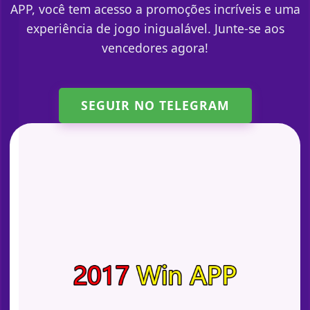
APP, você tem acesso a promoções incríveis e uma
experiência de jogo inigualável. Junte-se aos
vencedores agora!
SEGUIR NO TELEGRAM