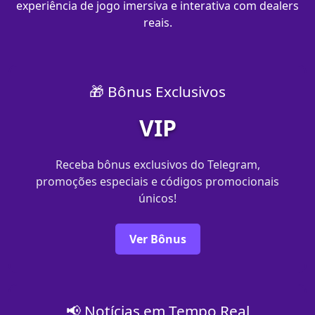
experiência de jogo imersiva e interativa com dealers
reais.
🎁 Bônus Exclusivos
VIP
Receba bônus exclusivos do Telegram,
promoções especiais e códigos promocionais
únicos!
Ver Bônus
📢 Notícias em Tempo Real