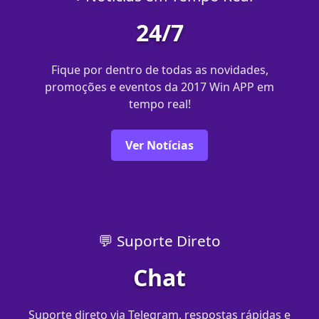
24/7
Fique por dentro de todas as novidades,
promoções e eventos da 2017 Win APP em
tempo real!
Ver Notícias
💬 Suporte Direto
Chat
Suporte direto via Telegram, respostas rápidas e