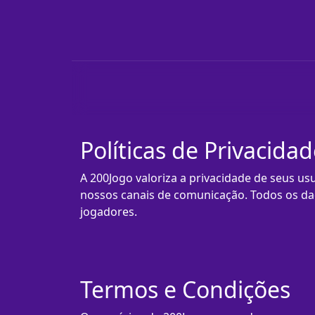
Políticas de Privacida
A 200Jogo valoriza a privacidade de seus u
nossos canais de comunicação. Todos os dad
jogadores.
Termos e Condições