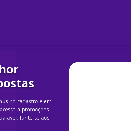
lhor
postas
nus no cadastro e em
 acesso a promoções
ualável. Junte-se aos