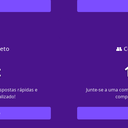
reto
👥 
t
espostas rápidas e
Junte-se a uma com
lizado!
compa
e