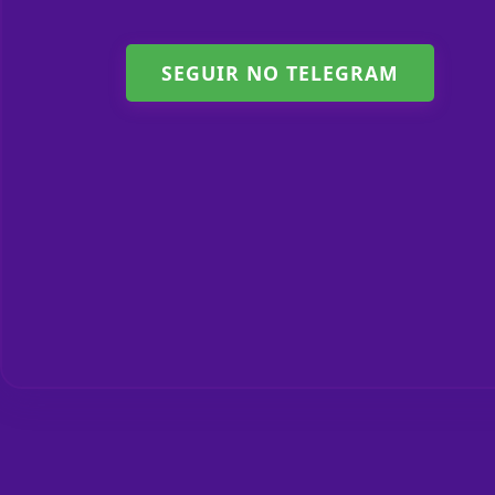
SEGUIR NO TELEGRAM