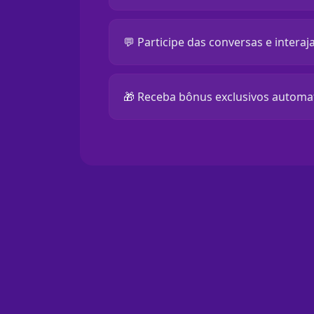
💬 Participe das conversas e interaj
🎁 Receba bônus exclusivos autom