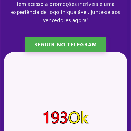
tem acesso a promoções incríveis e uma
experiência de jogo inigualável. Junte-se aos
vencedores agora!
SEGUIR NO TELEGRAM