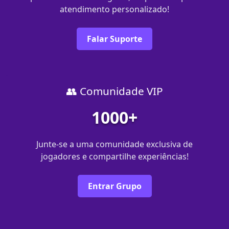
atendimento personalizado!
Falar Suporte
👥 Comunidade VIP
1000+
Junte-se a uma comunidade exclusiva de
jogadores e compartilhe experiências!
Entrar Grupo