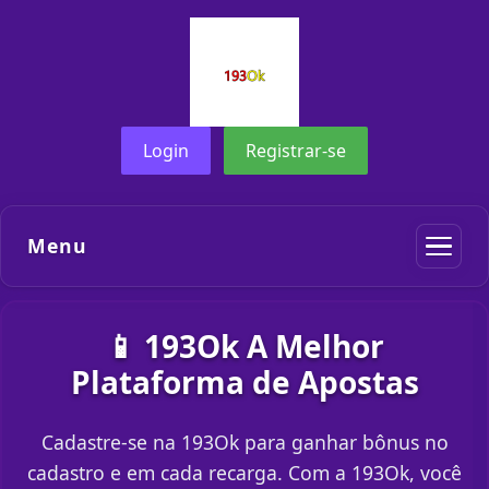
Login
Registrar-se
Menu
📱 193Ok A Melhor
Plataforma de Apostas
Cadastre-se na 193Ok para ganhar bônus no
cadastro e em cada recarga. Com a 193Ok, você