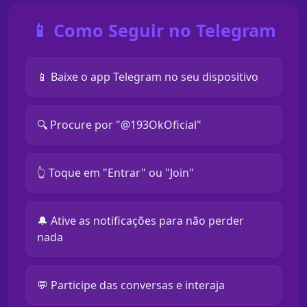
📱 Como Seguir no Telegram
📱 Baixe o app Telegram no seu dispositivo
🔍 Procure por "@193OkOficial"
👆 Toque em "Entrar" ou "Join"
🔔 Ative as notificações para não perder
nada
💬 Participe das conversas e interaja