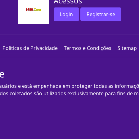
Acessos
Login
Registrar-se
Políticas de Privacidade
Termos e Condições
Sitemap
de
usuários e está empenhada em proteger todas as informaçõ
os coletados são utilizados exclusivamente para fins de m