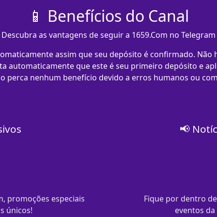
📱 Benefícios do Canal
Descubra as vantagens de seguir a 1659.Com no Telegram
utomaticamente assim que seu depósito é confirmado. Não 
cta automaticamente que este é seu primeiro depósito e ap
o perca nenhum benefício devido a erros humanos ou comp
sivos
📢 Notí
m, promoções especiais
Fique por dentro d
s únicos!
eventos da