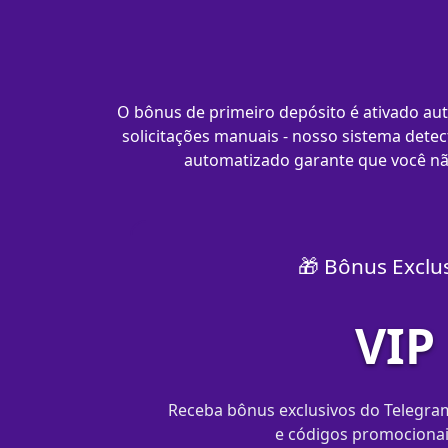
O bônus de primeiro depósito é ativado a
solicitações manuais - nosso sistema dete
automatizado garante que você nã
🎁 Bônus Exclu
VIP
Receba bônus exclusivos do Telegra
e códigos promocionai