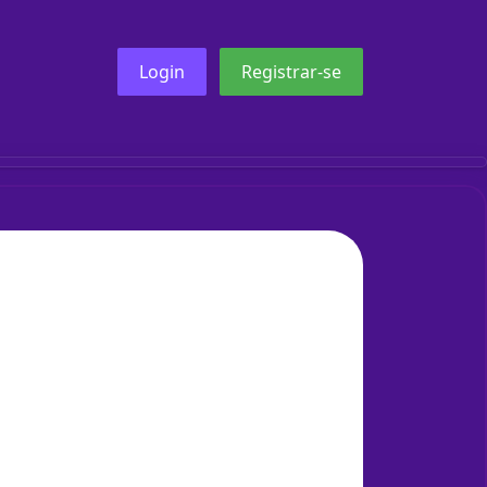
Login
Registrar-se