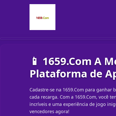
📱 1659.Com A M
Plataforma de A
Cadastre-se na 1659.Com para ganhar 
cada recarga. Com a 1659.Com, você t
incríveis e uma experiência de jogo inig
vencedores agora!