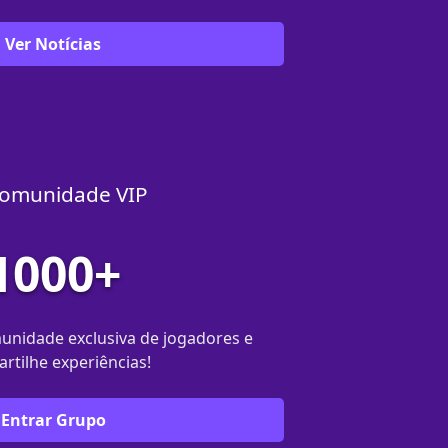
Ver Notícias
Comunidade VIP
1000+
unidade exclusiva de jogadores e
rtilhe experiências!
Entrar Grupo