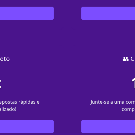
reto
👥 
t
espostas rápidas e
Junte-se a uma com
lizado!
compa
e