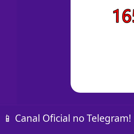
📱 Canal Oficial no Telegram!