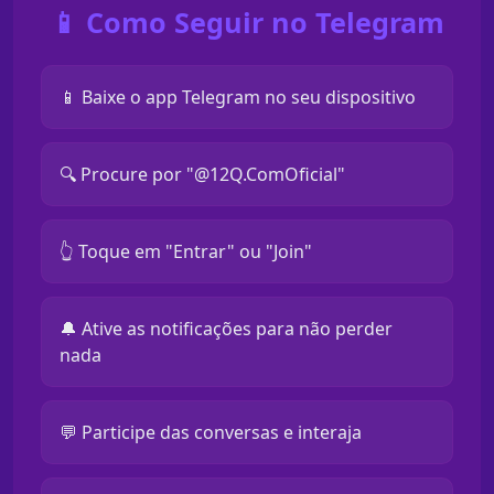
📱 Como Seguir no Telegram
📱 Baixe o app Telegram no seu dispositivo
🔍 Procure por "@12Q.ComOficial"
👆 Toque em "Entrar" ou "Join"
🔔 Ative as notificações para não perder
nada
💬 Participe das conversas e interaja