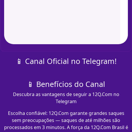
📱 Canal Oficial no Telegram!
📱 Benefícios do Canal
Descubra as vantagens de seguir a 12Q.Com no
Telegram
Escolha confiável: 12Q.Com garante grandes saques
sem preocupações — saques de até milhões são
processados em 3 minutos. A força da 12Q.Com Brasil é