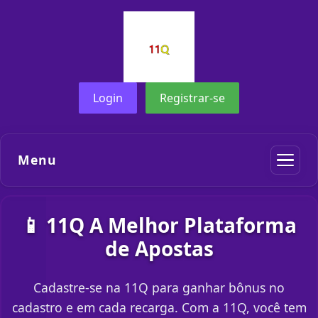
Login
Registrar-se
Menu
📱 11Q A Melhor Plataforma
de Apostas
Cadastre-se na 11Q para ganhar bônus no
cadastro e em cada recarga. Com a 11Q, você tem