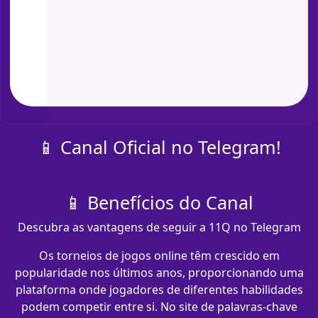
📱 Canal Oficial no Telegram!
📱 Benefícios do Canal
Descubra as vantagens de seguir a 11Q no Telegram
Os torneios de jogos online têm crescido em
popularidade nos últimos anos, proporcionando uma
plataforma onde jogadores de diferentes habilidades
podem competir entre si. No site de palavras-chave