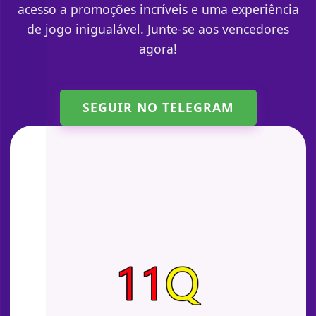
acesso a promoções incríveis e uma experiência
de jogo inigualável. Junte-se aos vencedores
agora!
SEGUIR NO TELEGRAM