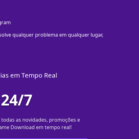
egram
olve qualquer problema em qualquer lugar,
cias em Tempo Real
24/7
e todas as novidades, promoções e
Game Download em tempo real!