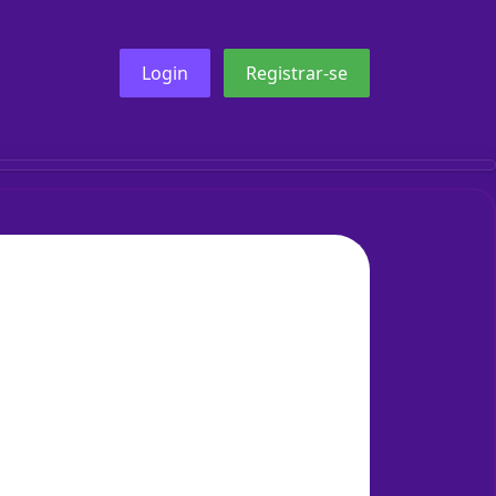
Login
Registrar-se