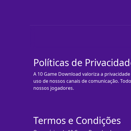
Políticas de Privacida
A 10 Game Download valoriza a privacidade
uso de nossos canais de comunicação. Todos
nossos jogadores.
Termos e Condições