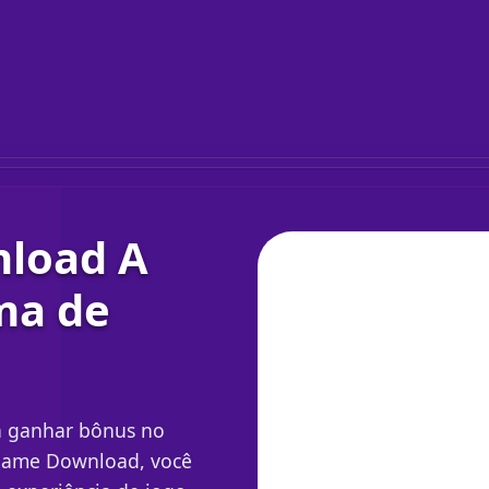
nload A
ma de
a ganhar bônus no
 Game Download, você